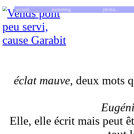
accueil
monoblog
photos...
éclat mauve
, deux mots q
Eugén
Elle, elle écrit mais peut ê