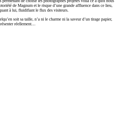
 permettant de choisir les photographes projetés voilà ce à quoi nous
notoriété de Magnum et le risque d’une grande affluence dans ce lieu,
t à lui, fluidifiant le flux des visiteurs.
qu’en soit sa taille, n’a ni le charme ni la saveur d’un tirage papier,
 présenter réellement…