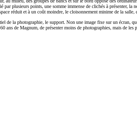
r, au milieu, des groupes de bancs et sur le bord opposé des ordinateurs
tifié par plusieurs points, une somme immense de clichés à présenter, la 
e réduit et à un coût moindre, le cloisonnement minime de la salle, quan
iel de la photographie, le support. Non une image fixe sur un écran, quel
les 60 ans de Magnum, de présenter moins de photographies, mais de les