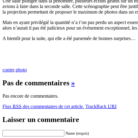
Une salle plongée dans la pénombre, plusieurs écrans géants sur un mu
avions à faire dans la seconde salle. Cette scénographie peut être jus
la projection permettant de proposer le maximum de photos dans un espac
Mais en ayant privilégié la quantité n’a t’on pas perdu un aspect essent
alors n’aurait il pas été judicieux pour un évènement exceptionnel, 
A bientôt pour la suite, qui elle a été parsemée de bonnes surprises…
contre
.
photo
Pas de commentaires
»
Pas encore de commentaires.
Flux
RSS
des commentaires de cet article.
TrackBack
URI
Laisser un commentaire
Name (requis)