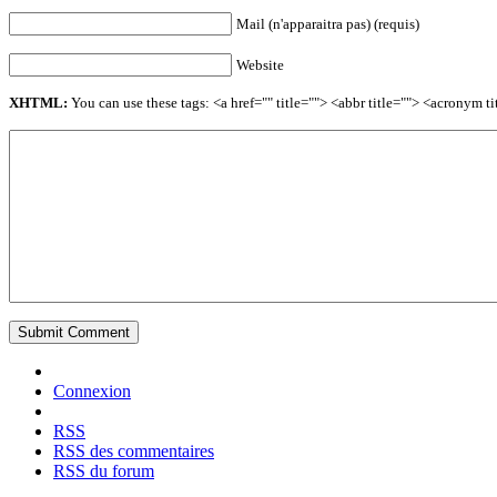
Mail (n'apparaitra pas) (requis)
Website
XHTML:
You can use these tags: <a href="" title=""> <abbr title=""> <acronym 
Connexion
RSS
RSS des commentaires
RSS du forum