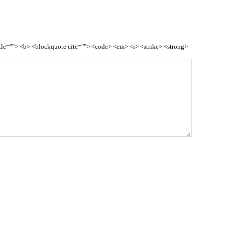
title=""> <b> <blockquote cite=""> <code> <em> <i> <strike> <strong>