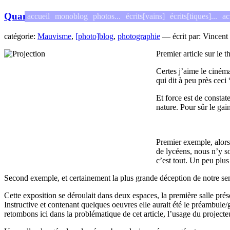
Quand la photo fait son cinéma…
accueil
monoblog
photos...
écrits[vains]
écrits[tiques]...
ac
catégorie:
Mauvisme
,
[photo]blog
,
photographie
— écrit par: Vincent
Premier article sur le
Certes j’aime le cinéma
qui dit à peu près ceci
Et force est de constat
nature. Pour sûr le ga
Premier exemple, alors 
de lycéens, nous n’y s
c’est tout. Un peu plus 
Second exemple, et certainement la plus grande déception de notre se
Cette exposition se déroulait dans deux espaces, la première salle pr
Instructive et contenant quelques oeuvres elle aurait été le préambule
retombons ici dans la problématique de cet article, l’usage du projecte