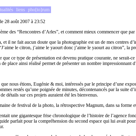
tualités
liens
pho[to]rum
 le 28 août 2007 à 23:52
 thème des “Rencontres d’Arles”, et comment mieux commencer que par un
, et il ne fait aucun doute que la photographie est un de mes centres d
 “J’aime le citron, j’aime le yaourt donc j’aime le yaourt au citron”, la 
er que ce type de présentation est devenu pratique courante, ne serait-c
in de place ainsi réalisé permet de présenter un nombre impressionnant d
que nous étions, Eugénie & moi, intéressés par le principe d’une exposi
ommes restés qu’une poignée de minutes, décontenancés par la suite d’im
de détails sur ces projets auraient été les bienvenus.
maine de festival de la photo, la rétrospective Magnum, dans sa forme e
ésentait une gigantesque frise chronologique de l’histoire de l’agence 
/guide parfait pour la compréhension du second espace qui lui avait pou
ur.