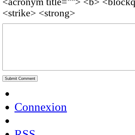
<acronym title=""> <b> <block
<strike> <strong>
Connexion
RSS