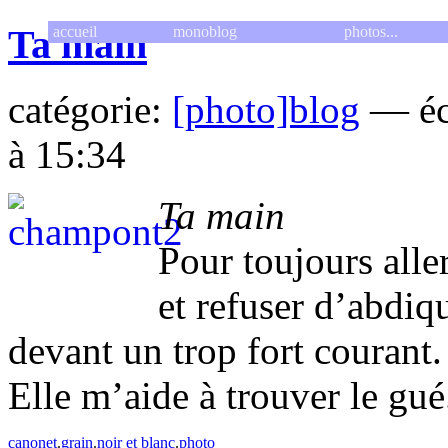
Ta main
accueil
monoblog
photos...
catégorie:
[photo]blog
— écr
à 15:34
Ta main
Pour toujours alle
et refuser d’abdiq
devant un trop fort courant.
Elle m’aide à trouver le gué
canonet
.
grain
.
noir et blanc
.
photo