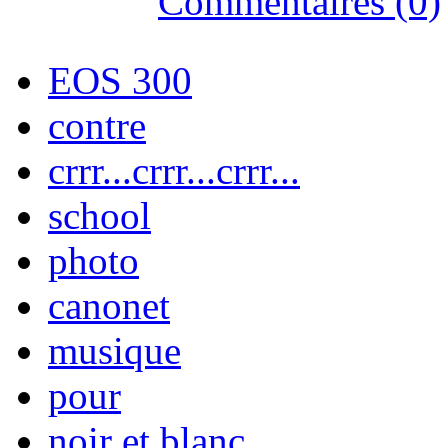
Commentaires (0)
EOS 300
contre
crrr...crrr...crrr...
school
photo
canonet
musique
pour
noir et blanc