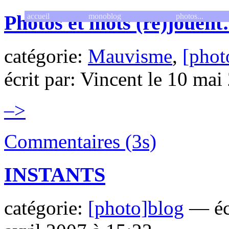
Photos et mots (re)jouen
accueil
monoblog
photos...
catégorie:
Mauvisme
,
[phot
écrit par: Vincent le 10 ma
–>
Commentaires (3s)
INSTANTS
catégorie:
[photo]blog
— écr