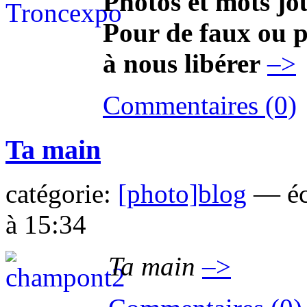
Photos et
mots jo
Pour de faux ou p
à nous libérer
–>
Commentaires (0)
Ta main
catégorie:
[photo]blog
— écr
à 15:34
Ta main
–>