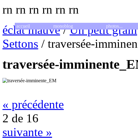
rn
rn
rn
rn
rn
rn
éclat mauve
/
Un petit grain
accueil
monoblog
photos...
Settons
/
traversée-immine
traversée-imminente_
« précédente
2 de 16
suivante »