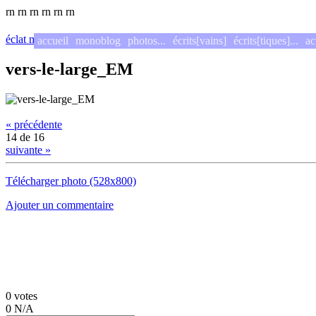
rn
rn
rn
rn
rn
rn
éclat mauve
/
Un petit grain
/
La vidange du lac des Settons
/
vers-le
accueil
monoblog
photos...
écrits[vains]
écrits[tiques]...
ac
vers-le-large_EM
« précédente
14 de 16
suivante »
Télécharger photo (528x800)
Ajouter un commentaire
0
votes
0
N/A