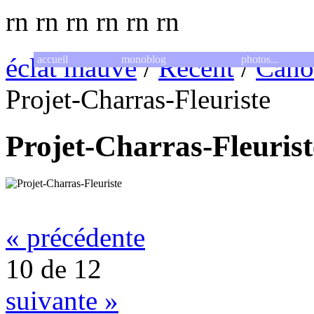
rn
rn
rn
rn
rn
rn
éclat mauve
/
Récent
/
Cano
accueil
monoblog
photos...
Projet-Charras-Fleuriste
Projet-Charras-Fleurist
« précédente
10 de 12
suivante »