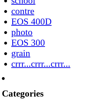
school
contre
EOS 400D
photo
EOS 300
grain
crrr...crrr...crrr...
Categories