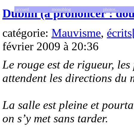
Dublin (à prononcer : dou
accueil
monoblog
photos...
catégorie:
Mauvisme
,
écrits
février 2009 à 20:36
Le rouge est de rigueur, les
attendent les directions du 
La salle est pleine et pourta
on s’y met sans tarder.